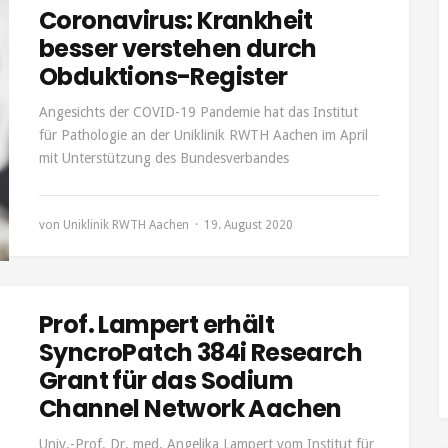
Coronavirus: Krankheit
besser verstehen durch
Obduktions-Register
Angesichts der COVID-19 Pandemie hat das Institut
für Pathologie an der Uniklinik RWTH Aachen im April
mit Unterstützung des Bundesverbandes
von
Uniklinik RWTH Aachen
19. August 2020
Prof. Lampert erhält
SyncroPatch 384i Research
Grant für das Sodium
Channel Network Aachen
Univ.-Prof. Dr. med. Angelika Lampert vom Institut für