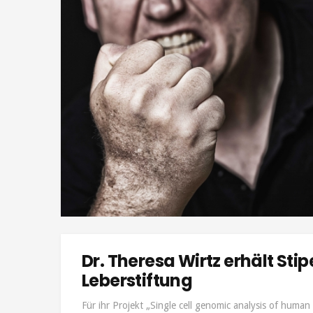
Dr. Theresa Wirtz erhält St
Leberstiftung
Für ihr Projekt „Single cell genomic analysis of huma