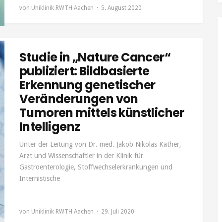
von
Uniklinik RWTH Aachen
5. August 2020
Studie in „Nature Cancer“
publiziert: Bildbasierte
Erkennung genetischer
Veränderungen von
Tumoren mittels künstlicher
Intelligenz
Unter der Leitung von Dr. med. Jakob Nikolas Kather,
Arzt und Wissenschaftler in der Klinik für
Gastroenterologie, Stoffwechselerkrankungen und
Internistische
von
Uniklinik RWTH Aachen
29. Juli 2020