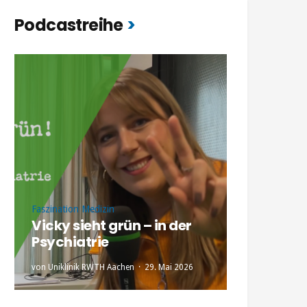
Podcastreihe
Faszination Medizin
Vicky sieht grün – in der
Psychiatrie
von
Uniklinik RWTH Aachen
29. Mai 2026