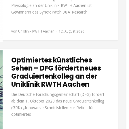
Physiologie an der Uniklinik RWTH Aachen ist
Gewinnerin des SyncroPatch 384i Research
von
Uniklinik RWTH Aachen
12. August 2020
Optimiertes künstliches
Sehen – DFG fördert neues
Graduiertenkolleg an der
Uniklinik RWTH Aachen
Die Deutsche Forschungsgemeinschaft (DFG) fördert
ab dem 1. Oktober 2020 das neue Graduiertenkolleg
(GRK) „Innovative Schnittstellen zur Retina für
optimiertes