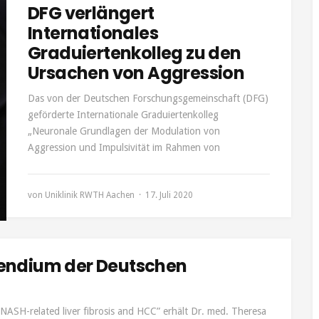
DFG verlängert
Internationales
Graduiertenkolleg zu den
Ursachen von Aggression
Das von der Deutschen Forschungsgemeinschaft (DFG)
geförderte Internationale Graduiertenkolleg
„Neuronale Grundlagen der Modulation von
Aggression und Impulsivität im Rahmen von
von
Uniklinik RWTH Aachen
17. Juli 2020
ipendium der Deutschen
n NASH-related liver fibrosis and HCC” erhält Dr. med. Theresa