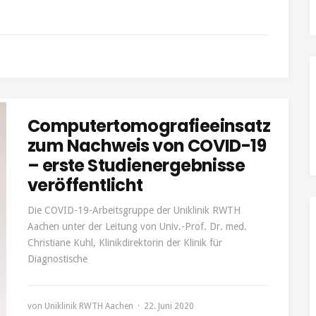
Computertomografieeinsatz
zum Nachweis von COVID-19
– erste Studienergebnisse
veröffentlicht
Die COVID-19-Arbeitsgruppe der Uniklinik RWTH
Aachen unter der Leitung von Univ.-Prof. Dr. med.
Christiane Kuhl, Klinikdirektorin der Klinik für
Diagnostische
von
Uniklinik RWTH Aachen
22. Juni 2020