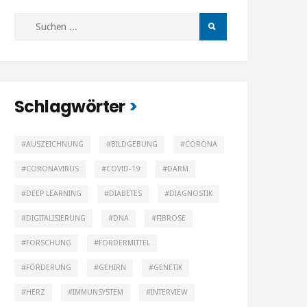
Schlagwörter
AUSZEICHNUNG
BILDGEBUNG
CORONA
CORONAVIRUS
COVID-19
DARM
DEEP LEARNING
DIABETES
DIAGNOSTIK
DIGITALISIERUNG
DNA
FIBROSE
FORSCHUNG
FÖRDERMITTEL
FÖRDERUNG
GEHIRN
GENETIK
HERZ
IMMUNSYSTEM
INTERVIEW