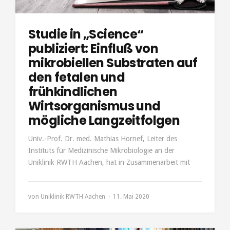
Studie in „Science“
publiziert: Einfluß von
mikrobiellen Substraten auf
den fetalen und
frühkindlichen
Wirtsorganismus und
mögliche Langzeitfolgen
Univ.-Prof. Dr. med. Mathias Hornef, Leiter des
Instituts für Medizinische Mikrobiologie an der
Uniklinik RWTH Aachen, hat in Zusammenarbeit mit
von
Uniklinik RWTH Aachen
11. Mai 2020