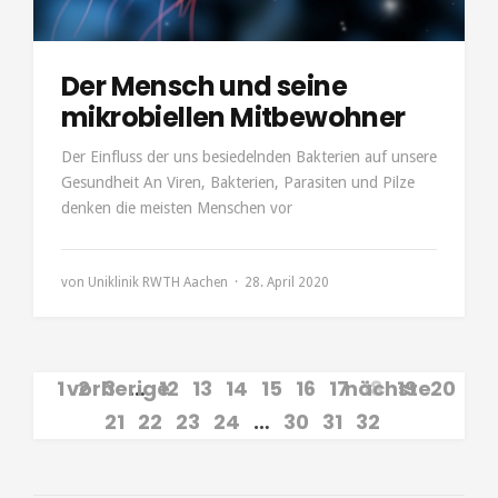
Der Mensch und seine
mikrobiellen Mitbewohner
Der Einfluss der uns besiedelnden Bakterien auf unsere
Gesundheit An Viren, Bakterien, Parasiten und Pilze
denken die meisten Menschen vor
von
Uniklinik RWTH Aachen
28. April 2020
1
vorherige
2
3
…
12
13
14
15
16
17
nächste
18
19
20
21
22
23
24
…
30
31
32