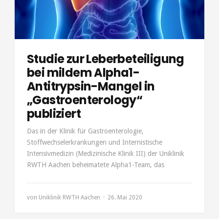
Studie zur Leberbeteiligung
bei mildem Alpha1-
Antitrypsin-Mangel in
„Gastroenterology“
publiziert
Das in der Klinik für Gastroenterologie,
Stoffwechselerkrankungen und Internistische
Intensivmedizin (Medizinische Klinik III) der Uniklinik
RWTH Aachen beheimatete Alpha1-Team, das
von
Uniklinik RWTH Aachen
26. Mai 2020