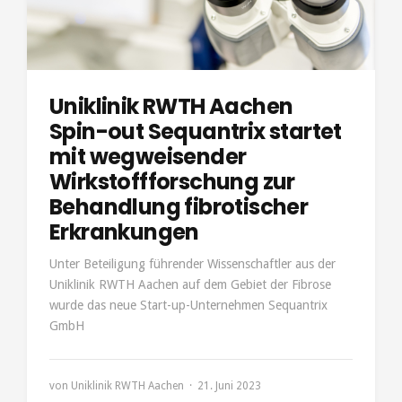
Uniklinik RWTH Aachen
Spin-out Sequantrix startet
mit wegweisender
Wirkstoffforschung zur
Behandlung fibrotischer
Erkrankungen
Unter Beteiligung führender Wissenschaftler aus der
Uniklinik RWTH Aachen auf dem Gebiet der Fibrose
wurde das neue Start-up-Unternehmen Sequantrix
GmbH
von
Uniklinik RWTH Aachen
21. Juni 2023