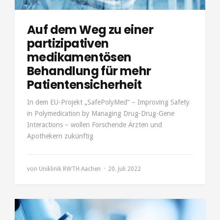
Auf dem Weg zu einer
partizipativen
medikamentösen
Behandlung für mehr
Patientensicherheit
In dem EU-Projekt „SafePolyMed“ – Improving Safety
in Polymedication by Managing Drug-Drug-Gene
Interactions – wollen Forschende Ärzten und
Apothekern zukünftig
von
Uniklinik RWTH Aachen
20. Juli 2022