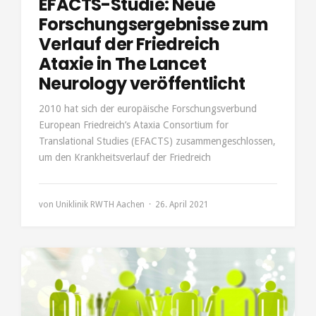
EFACTS-Studie: Neue
Forschungsergebnisse zum
Verlauf der Friedreich
Ataxie in The Lancet
Neurology veröffentlicht
2010 hat sich der europäische Forschungsverbund
European Friedreich’s Ataxia Consortium for
Translational Studies (EFACTS) zusammengeschlossen,
um den Krankheitsverlauf der Friedreich
von
Uniklinik RWTH Aachen
26. April 2021