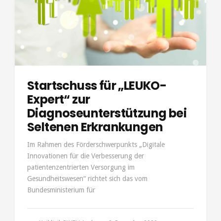
Startschuss für „LEUKO-
Expert“ zur
Diagnoseunterstützung bei
Seltenen Erkrankungen
Im Rahmen des Förderschwerpunkts „Digitale
Innovationen für die Verbesserung der
patientenzentrierten Versorgung im
Gesundheitswesen“ richtet sich das vom
Bundesministerium für