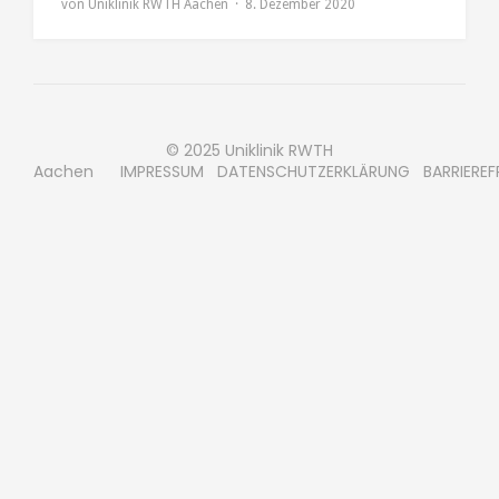
von
Uniklinik RWTH Aachen
8. Dezember 2020
© 2025 Uniklinik RWTH
Aachen
IMPRESSUM
DATENSCHUTZERKLÄRUNG
BARRIEREF