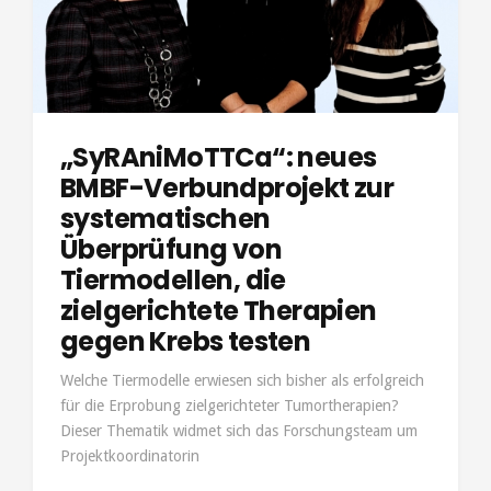
„SyRAniMoTTCa“: neues
BMBF-Verbundprojekt zur
systematischen
Überprüfung von
Tiermodellen, die
zielgerichtete Therapien
gegen Krebs testen
Welche Tiermodelle erwiesen sich bisher als erfolgreich
für die Erprobung zielgerichteter Tumortherapien?
Dieser Thematik widmet sich das Forschungsteam um
Projektkoordinatorin