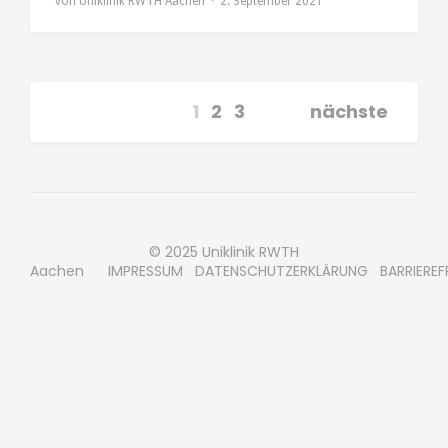
von
Uniklinik RWTH Aachen
2. September 2021
1
2
3
nächste
© 2025 Uniklinik RWTH
Aachen
IMPRESSUM
DATENSCHUTZERKLÄRUNG
BARRIEREF