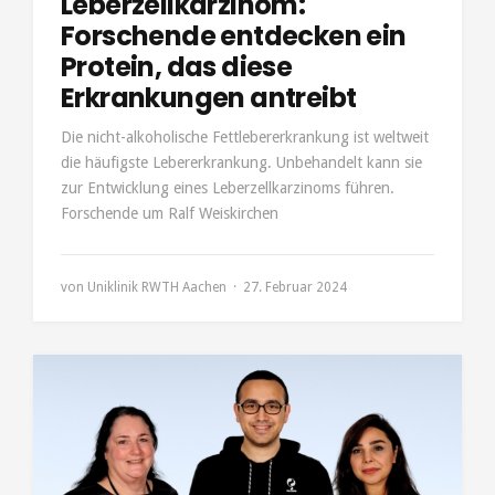
Leberzellkarzinom:
Forschende entdecken ein
Protein, das diese
Erkrankungen antreibt
Die nicht-alkoholische Fettlebererkrankung ist weltweit
die häufigste Lebererkrankung. Unbehandelt kann sie
zur Entwicklung eines Leberzellkarzinoms führen.
Forschende um Ralf Weiskirchen
von
Uniklinik RWTH Aachen
27. Februar 2024