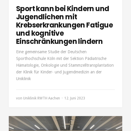
Sport kann bei Kindern und
Jugendlichen mit
Krebserkrankungen Fatigue
und kognitive
Einschränkungen lindern
Eine gemeinsame Studie der Deutschen
Sporthochschule Köln mit der Sektion Pädiatrische
Hämatologie, Onkologie und Stammzelltransplantation
der Klinik für Kinder- und Jugendmedizin an der
Uniklinik
von
Uniklinik RWTH Aachen
12. Juni 2023