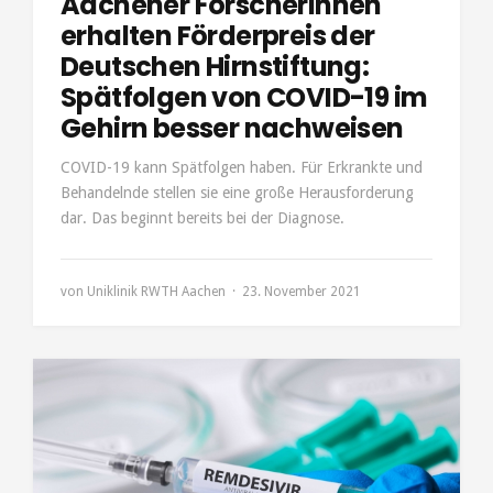
Aachener Forscherinnen
erhalten Förderpreis der
Deutschen Hirnstiftung:
Spätfolgen von COVID-19 im
Gehirn besser nachweisen
COVID-19 kann Spätfolgen haben. Für Erkrankte und
Behandelnde stellen sie eine große Herausforderung
dar. Das beginnt bereits bei der Diagnose.
von
Uniklinik RWTH Aachen
23. November 2021