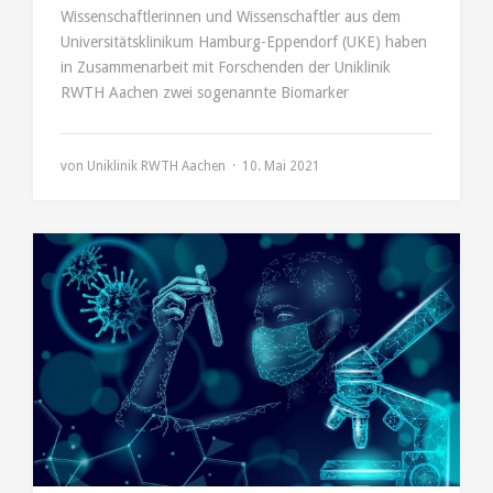
Wissenschaftlerinnen und Wissenschaftler aus dem
Universitätsklinikum Hamburg-Eppendorf (UKE) haben
in Zusammenarbeit mit Forschenden der Uniklinik
RWTH Aachen zwei sogenannte Biomarker
von
Uniklinik RWTH Aachen
10. Mai 2021