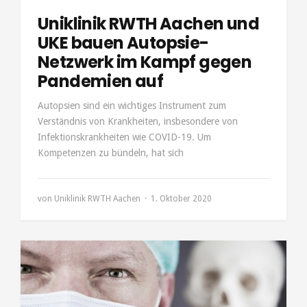
Uniklinik RWTH Aachen und
UKE bauen Autopsie-
Netzwerk im Kampf gegen
Pandemien auf
Autopsien sind ein wichtiges Instrument zum
Verständnis von Krankheiten, insbesondere von
Infektionskrankheiten wie COVID-19. Um
Kompetenzen zu bündeln, hat sich
von
Uniklinik RWTH Aachen
1. Oktober 2020