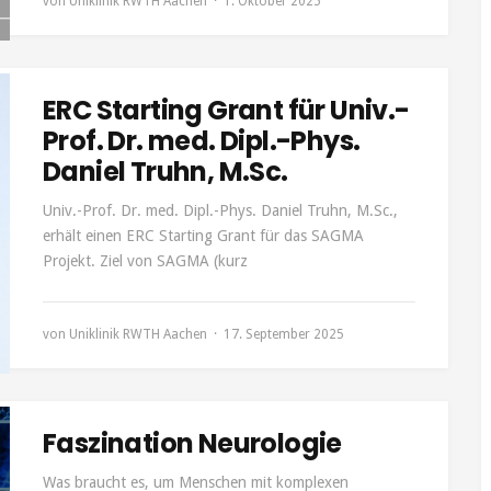
von
Uniklinik RWTH Aachen
1. Oktober 2025
ERC Starting Grant für Univ.-
Prof. Dr. med. Dipl.-Phys.
Daniel Truhn, M.Sc.
Univ.-Prof. Dr. med. Dipl.-Phys. Daniel Truhn, M.Sc.,
erhält einen ERC Starting Grant für das SAGMA
Projekt. Ziel von SAGMA (kurz
von
Uniklinik RWTH Aachen
17. September 2025
Faszination Neurologie
Was braucht es, um Menschen mit komplexen