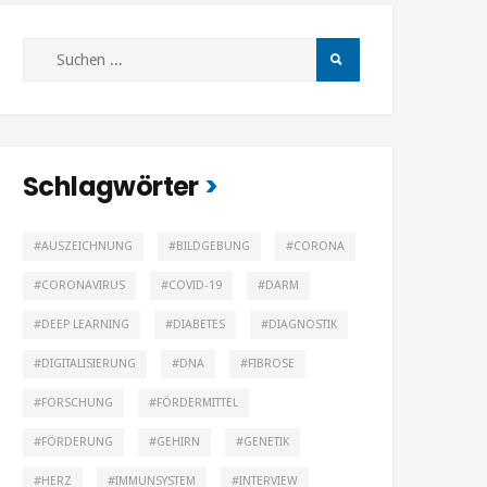
Schlagwörter
AUSZEICHNUNG
BILDGEBUNG
CORONA
CORONAVIRUS
COVID-19
DARM
DEEP LEARNING
DIABETES
DIAGNOSTIK
DIGITALISIERUNG
DNA
FIBROSE
FORSCHUNG
FÖRDERMITTEL
FÖRDERUNG
GEHIRN
GENETIK
HERZ
IMMUNSYSTEM
INTERVIEW