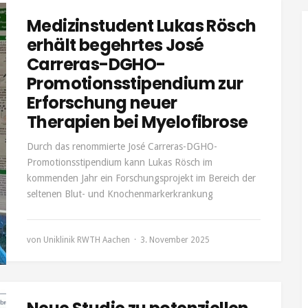
Medizinstudent Lukas Rösch
erhält begehrtes José
Carreras-DGHO-
Promotionsstipendium zur
Erforschung neuer
Therapien bei Myelofibrose
Durch das renommierte José Carreras-DGHO-
Promotionsstipendium kann Lukas Rösch im
kommenden Jahr ein Forschungsprojekt im Bereich der
seltenen Blut- und Knochenmarkerkrankung
von
Uniklinik RWTH Aachen
3. November 2025