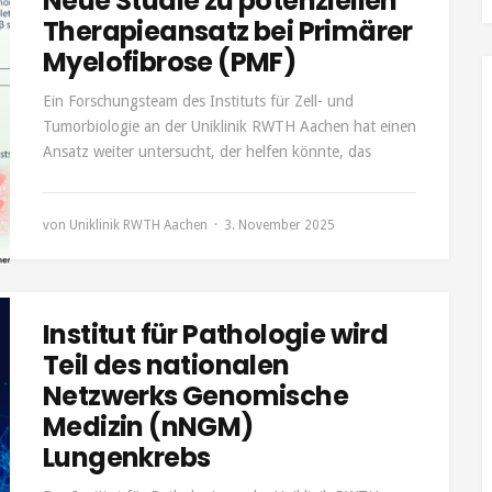
Neue Studie zu potenziellen
Therapieansatz bei Primärer
Myelofibrose (PMF)
Ein Forschungsteam des Instituts für Zell- und
Tumorbiologie an der Uniklinik RWTH Aachen hat einen
Ansatz weiter untersucht, der helfen könnte, das
von
Uniklinik RWTH Aachen
3. November 2025
Institut für Pathologie wird
Teil des nationalen
Netzwerks Genomische
Medizin (nNGM)
Lungenkrebs