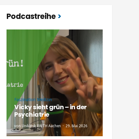
Podcastreihe
Faszination Medizin
Vicky sieht grün – in der
Psychiatrie
von
Uniklinik RWTH Aachen
29. Mai 2026