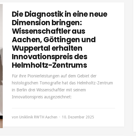
Die Diagnostik in eine neue
Dimension bringen:
Wissenschaftler aus
Aachen, Göttingen und
Wuppertal erhalten
Innovationspreis des
Helmholtz-Zentrums
Für ihre Pionierleistungen auf dem Gebiet der
histologischen Tomografie hat das Helmholtz-Zentrum
in Berlin drei Wissenschaftler mit seinem
Innovationspreis ausgezeichnet:
von
Uniklinik RWTH Aachen
10. Dezember 2025