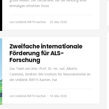
große Wellen: Der Fachartikel, der die Wirkung einer
einmaligen erhöhten Dosis
von
Uniklinik RWTH Aachen
20. Mai 2026
Zweifache internationale
Förderung für ALS-
Forschung
Das Team um Univ.-Prof. Dr. rer. nat. Alberto
Catanese, Direktor des Instituts für Neuroanatomie an
der Uniklinik RWTH Aachen, hat
von
Uniklinik RWTH Aachen
18. Mai 2026