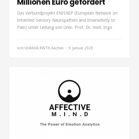
Millionen Euro gefördert
Das Verbundprojekt ENISNIP (European Network on
Inherited Sensory Neuropathies and Insensitivity to
Pain) unter Leitung von Univ.-Prof. Dr. med. Ingo
von
Uniklinik RWTH Aachen
9. Januar 2020