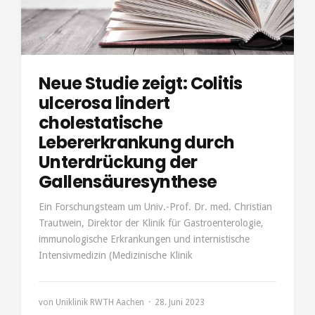
Neue Studie zeigt: Colitis
ulcerosa lindert
cholestatische
Lebererkrankung durch
Unterdrückung der
Gallensäuresynthese
Ein Forschungsteam um Univ.-Prof. Dr. med. Christian
Trautwein, Direktor der Klinik für Gastroenterologie,
immunologische Erkrankungen und internistische
Intensivmedizin (Medizinische Klinik
von
Uniklinik RWTH Aachen
28. Juni 2023