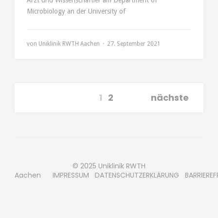
Arzt und Wissenschaftler am Department of
Microbiology an der University of
von
Uniklinik RWTH Aachen
27. September 2021
1
2
nächste
© 2025 Uniklinik RWTH
Aachen
IMPRESSUM
DATENSCHUTZERKLÄRUNG
BARRIEREF