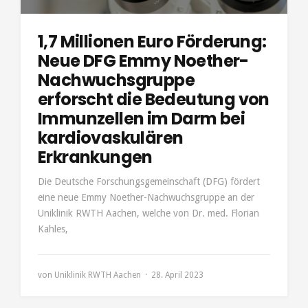
1,7 Millionen Euro Förderung:
Neue DFG Emmy Noether-
Nachwuchsgruppe
erforscht die Bedeutung von
Immunzellen im Darm bei
kardiovaskulären
Erkrankungen
Die Deutsche Forschungsgemeinschaft (DFG) fördert
eine neue Emmy Noether-Nachwuchsgruppe an der
Uniklinik RWTH Aachen, welche von Dr. med. Florian
Kahles,
von
Uniklinik RWTH Aachen
28. April 2023