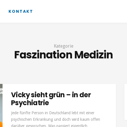
KONTAKT
Kategorie
Faszination Medizin
Vicky sieht grün – in der
Psychiatrie
Jede fünfte Person in Deutschland lebt mit einer
psychischen Erkrankung und doch wird kaum offen
darüber gesprochen. Was passiert eigentlich