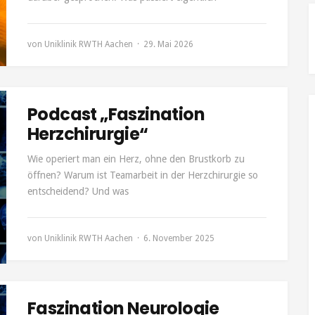
von
Uniklinik RWTH Aachen
29. Mai 2026
Podcast „Faszination
Herzchirurgie“
Wie operiert man ein Herz, ohne den Brustkorb zu
öffnen? Warum ist Teamarbeit in der Herzchirurgie so
entscheidend? Und was
von
Uniklinik RWTH Aachen
6. November 2025
Faszination Neurologie