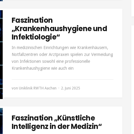
Faszination
„Krankenhaushygiene und
Infektiologie“
In medizinischen Einrichtungen wie Krankenhäusern,
Notfallzentren oder Arztpraxen spielen zur Vermeidung
von Infektionen sowohl eine professionelle
Krankenhaushygiene wie auch ein
von
Uniklinik RWTH Aachen
2. Juni 2025
Faszination „Künstliche
Intelligenz in der Medizin“