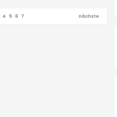
4
5
6
7
nächste