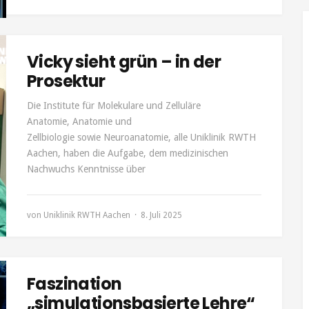
Vicky sieht grün – in der
Prosektur
Die Institute für Molekulare und Zelluläre
Anatomie, Anatomie und
Zellbiologie sowie Neuroanatomie, alle Uniklinik RWTH
Aachen, haben die Aufgabe, dem medizinischen
Nachwuchs Kenntnisse über
von
Uniklinik RWTH Aachen
8. Juli 2025
Faszination
„simulationsbasierte Lehre“