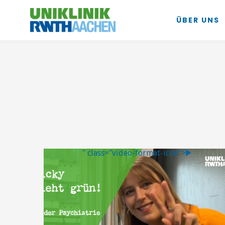
ÜBER UNS
" class="video-format-icon">