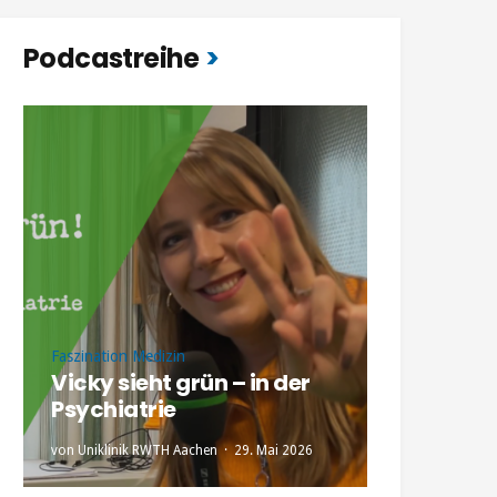
Podcastreihe
Faszination Medizin
Vicky sieht grün – in der
Psychiatrie
von
Uniklinik RWTH Aachen
29. Mai 2026