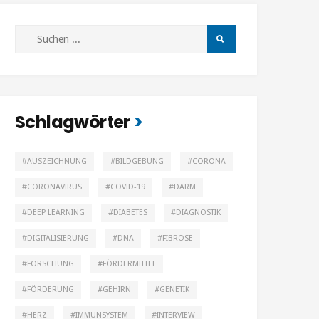
Schlagwörter
AUSZEICHNUNG
BILDGEBUNG
CORONA
CORONAVIRUS
COVID-19
DARM
DEEP LEARNING
DIABETES
DIAGNOSTIK
DIGITALISIERUNG
DNA
FIBROSE
FORSCHUNG
FÖRDERMITTEL
FÖRDERUNG
GEHIRN
GENETIK
HERZ
IMMUNSYSTEM
INTERVIEW