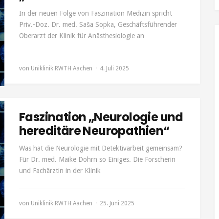
In der neuen Folge von Faszination Medizin spricht
Priv.-Doz. Dr. med. Saša Sopka, Geschäftsführender
Oberarzt der Klinik für Anästhesiologie an
von
Uniklinik RWTH Aachen
4. Juli 2025
Faszination „Neurologie und
hereditäre Neuropathien“
Was hat die Neurologie mit Detektivarbeit gemeinsam?
Für Dr. med. Maike Dohrn so Einiges. Die Forscherin
und Fachärztin in der Klinik
von
Uniklinik RWTH Aachen
25. Juni 2025