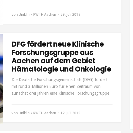
von
Uniklinik RWTH Aachen
29. Juli 2019
DFG fördert neue Klinische
Forschungsgruppe aus
Aachen auf dem Gebiet
Hämatologie und Onkologie
Die Deutsche Forschungsgemeinschaft (DFG) fördert
mit rund 3 Millionen Euro für einen Zeitraum von
zunächst drei Jahren eine Klinische Forschungsgruppe
von
Uniklinik RWTH Aachen
12. Juli 2019