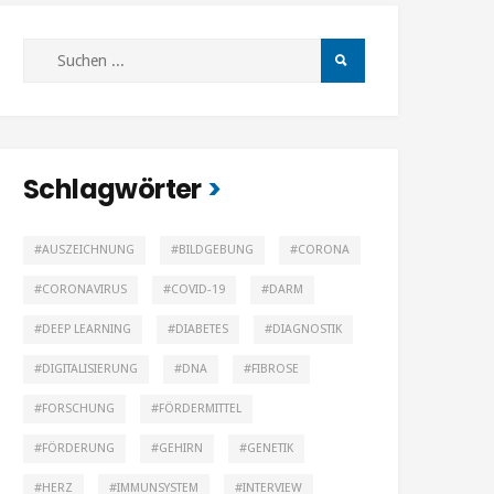
Schlagwörter
AUSZEICHNUNG
BILDGEBUNG
CORONA
CORONAVIRUS
COVID-19
DARM
DEEP LEARNING
DIABETES
DIAGNOSTIK
DIGITALISIERUNG
DNA
FIBROSE
FORSCHUNG
FÖRDERMITTEL
FÖRDERUNG
GEHIRN
GENETIK
HERZ
IMMUNSYSTEM
INTERVIEW