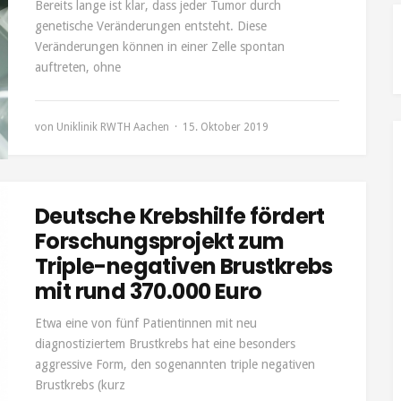
Bereits lange ist klar, dass jeder Tumor durch
genetische Veränderungen entsteht. Diese
Veränderungen können in einer Zelle spontan
auftreten, ohne
von
Uniklinik RWTH Aachen
15. Oktober 2019
Deutsche Krebshilfe fördert
Forschungsprojekt zum
Triple-negativen Brustkrebs
mit rund 370.000 Euro
Etwa eine von fünf Patientinnen mit neu
diagnostiziertem Brustkrebs hat eine besonders
aggressive Form, den sogenannten triple negativen
Brustkrebs (kurz