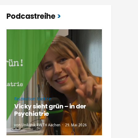
Podcastreihe
Faszination Medizin
Vicky sieht grün – in der
Psychiatrie
von
Uniklinik RWTH Aachen
29. Mai 2026