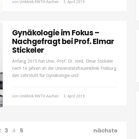
von
Uniklinik RWTH Aachen
3. April 2019
Gynäkologie im Fokus –
Nachgefragt bei Prof. Elmar
Stickeler
Anfang 2015 hat Univ.-Prof. Dr. med. Elmar Stickeler
nach 16 Jahren an der Universitätsfrauenklinik Freiburg
den Lehrstuhl für Gynäkologie und
von
Uniklinik RWTH Aachen
3. April 2019
2
3
4
5
nächste