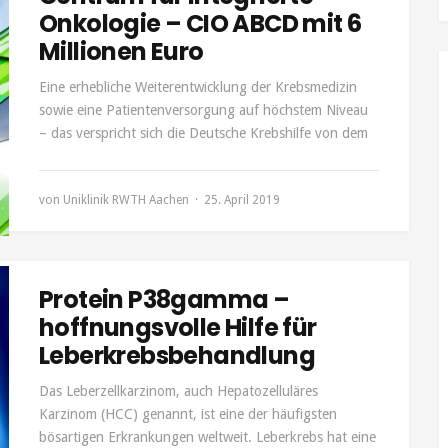
Onkologie – CIO ABCD mit 6
Millionen Euro
Eine erhebliche Weiterentwicklung der Krebsmedizin
sowie eine Patientenversorgung auf höchstem Niveau
– das verspricht sich die Deutsche Krebshilfe von dem
von
Uniklinik RWTH Aachen
25. April 2019
Protein P38gamma –
hoffnungsvolle Hilfe für
Leberkrebsbehandlung
Das Leberzellkarzinom, auch Hepatozelluläres
Karzinom (HCC) genannt, ist eine der häufigsten
bösartigen Erkrankungen weltweit. Leberkrebs hat eine