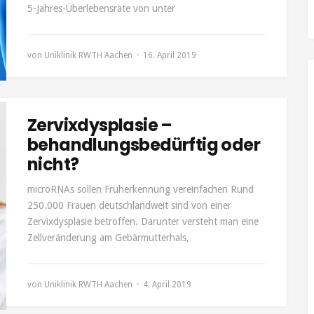
5-Jahres-Überlebensrate von unter
von
Uniklinik RWTH Aachen
16. April 2019
Zervixdysplasie –
behandlungsbedürftig oder
nicht?
microRNAs sollen Früherkennung vereinfachen Rund
250.000 Frauen deutschlandweit sind von einer
Zervixdysplasie betroffen. Darunter versteht man eine
Zellveränderung am Gebärmutterhals,
von
Uniklinik RWTH Aachen
4. April 2019