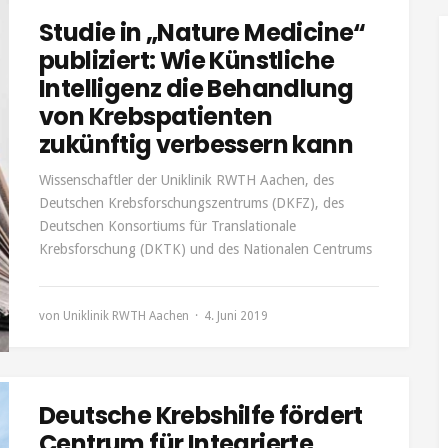
Studie in „Nature Medicine“
publiziert: Wie Künstliche
Intelligenz die Behandlung
von Krebspatienten
zukünftig verbessern kann
Wissenschaftler der Uniklinik RWTH Aachen, des
Deutschen Krebsforschungszentrums (DKFZ), des
Deutschen Konsortiums für Translationale
Krebsforschung (DKTK) und des Nationalen Centrums
von
Uniklinik RWTH Aachen
4. Juni 2019
Deutsche Krebshilfe fördert
Centrum für Integrierte