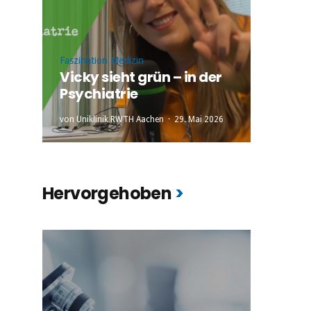
Faszination Medizin
Vicky sieht grün – in der
Psychiatrie
von
Uniklinik RWTH Aachen
29. Mai 2026
Hervorgehoben