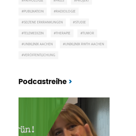
PATHOLOGIE
PREIS
PROJEKT
PUBLIKATION
RADIOLOGIE
SELTENE ERKRANKUNGEN
STUDIE
TELEMEDIZIN
THERAPIE
TUMOR
UNIKLINIK AACHEN
UNIKLINIK RWTH AACHEN
VERÖFFENTLICHUNG
Podcastreihe