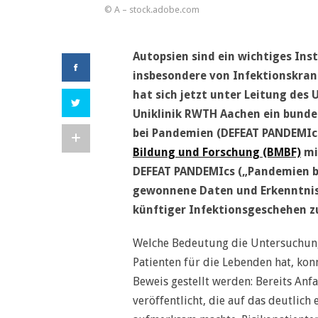
© A – stock.adobe.com
Autopsien sind ein wichtiges In
insbesondere von Infektionskra
hat sich jetzt unter Leitung des
Uniklinik RWTH Aachen ein bund
bei Pandemien (DEFEAT PANDEMI
Bildung und Forschung (BMBF)
mit
DEFEAT PANDEMIcs („Pandemien be
gewonnene Daten und Erkenntniss
künftiger Infektionsgeschehen z
Welche Bedeutung die Untersuchung
Patienten für die Lebenden hat, ko
Beweis gestellt werden: Bereits Anf
veröffentlicht, die auf das deutli