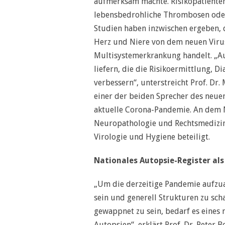
aufmerksam machte. Risikopatiente
lebensbedrohliche Thrombosen oder
Studien haben inzwischen ergeben, 
Herz und Niere von dem neuen Virus
Multisystemerkrankung handelt. „Au
liefern, die die Risikoermittlung, 
verbessern“, unterstreicht Prof. Dr
einer der beiden Sprecher des neue
aktuelle Corona-Pandemie. An dem Ne
Neuropathologie und Rechtsmedizin 
Virologie und Hygiene beteiligt.
Nationales Autopsie-Register al
„Um die derzeitige Pandemie aufzuar
sein und generell Strukturen zu sc
gewappnet zu sein, bedarf es eines n
Autopsien“, erklärt Prof. Dr. Peter