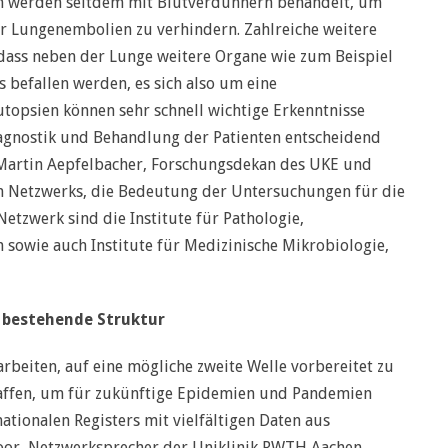
n werden seitdem mit Blutverdünnern behandelt, um
 Lungenembolien zu verhindern. Zahlreiche weitere
dass neben der Lunge weitere Organe wie zum Beispiel
 befallen werden, es sich also um eine
topsien können sehr schnell wichtige Erkenntnisse
Diagnostik und Behandlung der Patienten entscheidend
. Martin Aepfelbacher, Forschungsdekan des UKE und
n Netzwerks, die Bedeutung der Untersuchungen für die
tzwerk sind die Institute für Pathologie,
sowie auch Institute für Medizinische Mikrobiologie,
s bestehende Struktur
beiten, auf eine mögliche zweite Welle vorbereitet zu
haffen, um für zukünftige Epidemien und Pandemien
ationalen Registers mit vielfältigen Daten aus
 Boor, Netzwerksprecher der Uniklinik RWTH Aachen.