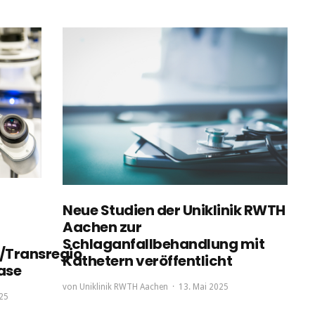
Neue Studien der Uniklinik RWTH
Aachen zur
Schlaganfallbehandlung mit
/Transregio
Kathetern veröffentlicht
hase
von
Uniklinik RWTH Aachen
13. Mai 2025
25