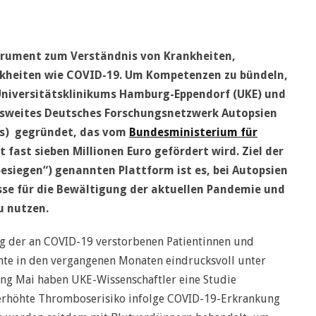
strument zum Verständnis von Krankheiten,
nkheiten wie COVID-19. Um Kompetenzen zu bündeln,
 Universitätsklinikums Hamburg-Eppendorf (UKE) und
esweites Deutsches Forschungsnetzwerk Autopsien
cs) gegründet, das vom
Bundesministerium für
 fast sieben Millionen Euro gefördert wird. Ziel der
siegen“) genannten Plattform ist es, bei Autopsien
e für die Bewältigung der aktuellen Pandemie und
u nutzen.
 der an COVID-19 verstorbenen Patientinnen und
nnte in den vergangenen Monaten eindrucksvoll unter
ang Mai haben UKE-Wissenschaftler eine Studie
ch erhöhte Thromboserisiko infolge COVID-19-Erkrankung