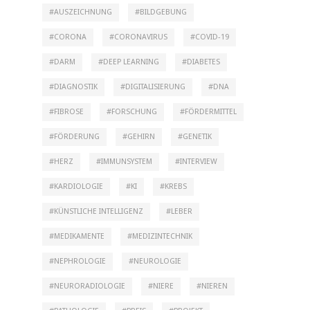
AUSZEICHNUNG
BILDGEBUNG
CORONA
CORONAVIRUS
COVID-19
DARM
DEEP LEARNING
DIABETES
DIAGNOSTIK
DIGITALISIERUNG
DNA
FIBROSE
FORSCHUNG
FÖRDERMITTEL
FÖRDERUNG
GEHIRN
GENETIK
HERZ
IMMUNSYSTEM
INTERVIEW
KARDIOLOGIE
KI
KREBS
KÜNSTLICHE INTELLIGENZ
LEBER
MEDIKAMENTE
MEDIZINTECHNIK
NEPHROLOGIE
NEUROLOGIE
NEURORADIOLOGIE
NIERE
NIEREN