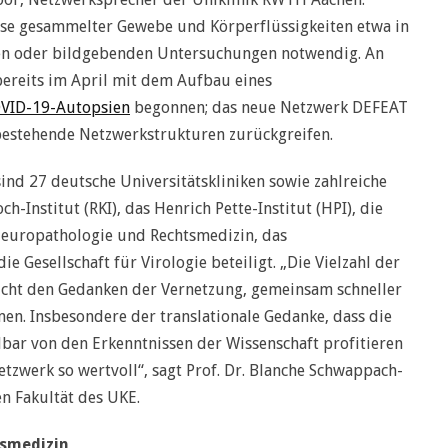
lyse gesammelter Gewebe und Körperflüssigkeiten etwa in
en oder bildgebenden Untersuchungen notwendig. An
ereits im April mit dem Aufbau eines
OVID-19-Autopsien
begonnen; das neue Netzwerk DEFEAT
bestehende Netzwerkstrukturen zurückgreifen.
d 27 deutsche Universitätskliniken sowie zahlreiche
h-Institut (RKI), das Henrich Pette-Institut (HPI), die
 Neuropathologie und Rechtsmedizin, das
Gesellschaft für Virologie beteiligt. „Die Vielzahl der
eicht den Gedanken der Vernetzung, gemeinsam schneller
en. Insbesondere der translationale Gedanke, dass die
lbar von den Erkenntnissen der Wissenschaft profitieren
tzwerk so wertvoll“, sagt Prof. Dr. Blanche Schwappach-
n Fakultät des UKE.
tsmedizin