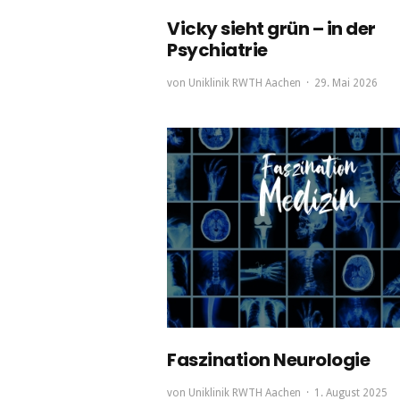
Vicky sieht grün – in der
Psychiatrie
von
Uniklinik RWTH Aachen
29. Mai 2026
Faszination Neurologie
von
Uniklinik RWTH Aachen
1. August 2025