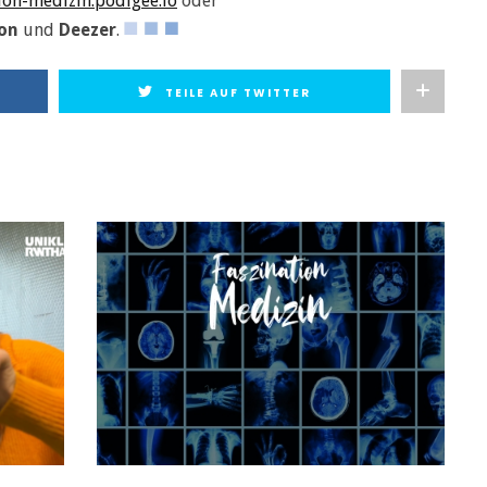
tion-medizin.podigee.io
oder
on
und
Deezer
.
TEILE AUF TWITTER