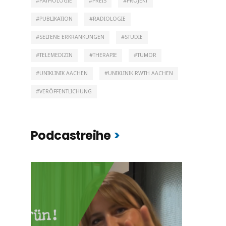
PATHOLOGIE
PREIS
PROJEKT
PUBLIKATION
RADIOLOGIE
SELTENE ERKRANKUNGEN
STUDIE
TELEMEDIZIN
THERAPIE
TUMOR
UNIKLINIK AACHEN
UNIKLINIK RWTH AACHEN
VERÖFFENTLICHUNG
Podcastreihe