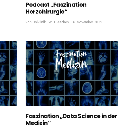
Podcast „Faszination
Herzchirurgie“
von
Uniklinik RWTH Aachen
6. November 2025
Faszination „Data Science in der
Medizin“