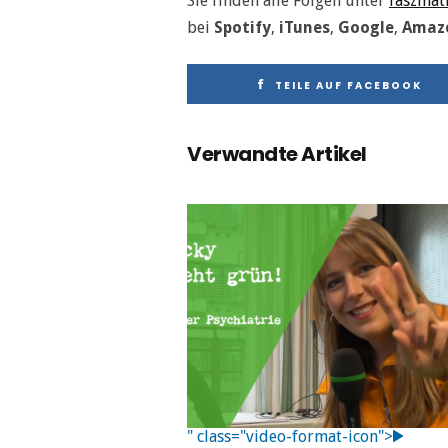
Sie finden alle Folgen unter
faszina
bei
Spotify
,
iTunes
,
Google
,
Amaz
TEILE AUF FACEBOOK
Verwandte Artikel
" class="video-format-icon">