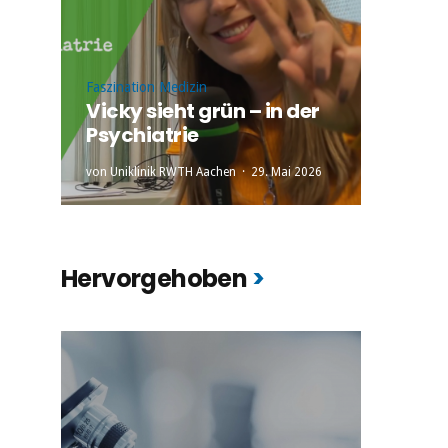
Faszination Medizin
Vicky sieht grün – in der
Psychiatrie
von
Uniklinik RWTH Aachen
29. Mai 2026
Hervorgehoben