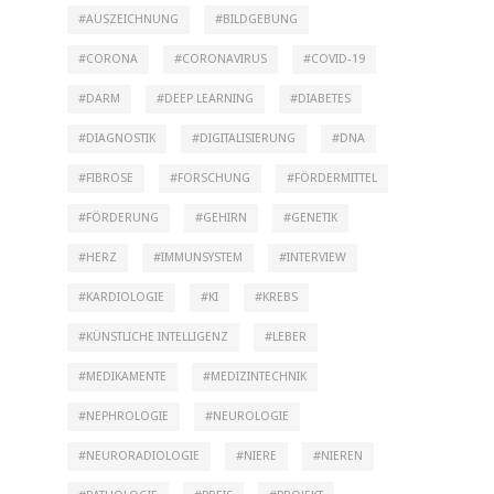
AUSZEICHNUNG
BILDGEBUNG
CORONA
CORONAVIRUS
COVID-19
DARM
DEEP LEARNING
DIABETES
DIAGNOSTIK
DIGITALISIERUNG
DNA
FIBROSE
FORSCHUNG
FÖRDERMITTEL
FÖRDERUNG
GEHIRN
GENETIK
HERZ
IMMUNSYSTEM
INTERVIEW
KARDIOLOGIE
KI
KREBS
KÜNSTLICHE INTELLIGENZ
LEBER
MEDIKAMENTE
MEDIZINTECHNIK
NEPHROLOGIE
NEUROLOGIE
NEURORADIOLOGIE
NIERE
NIEREN