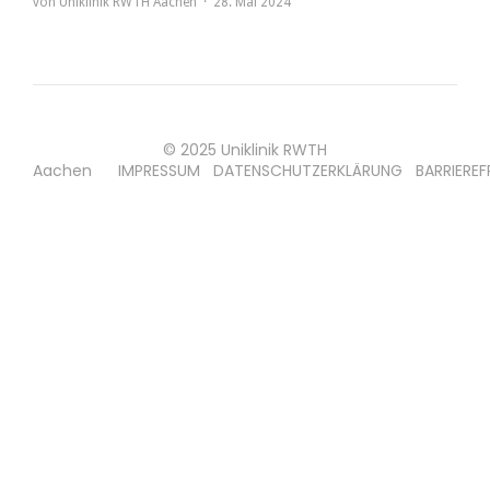
von
Uniklinik RWTH Aachen
28. Mai 2024
© 2025 Uniklinik RWTH
Aachen
IMPRESSUM
DATENSCHUTZERKLÄRUNG
BARRIEREF