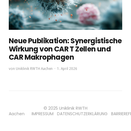
Neue Publikation: Synergistische
Wirkung von CAR T Zellen und
CAR Makrophagen
von
Uniklinik RWTH Aachen
1. April 2026
© 2025 Uniklinik RWTH
Aachen
IMPRESSUM
DATENSCHUTZERKLÄRUNG
BARRIEREF