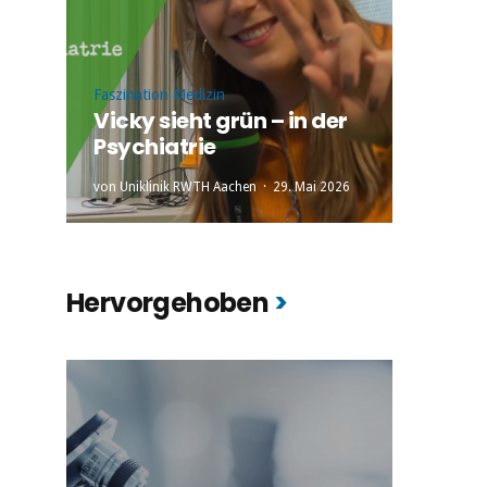
Faszination Medizin
Vicky sieht grün – in der
Psychiatrie
von
Uniklinik RWTH Aachen
29. Mai 2026
Hervorgehoben