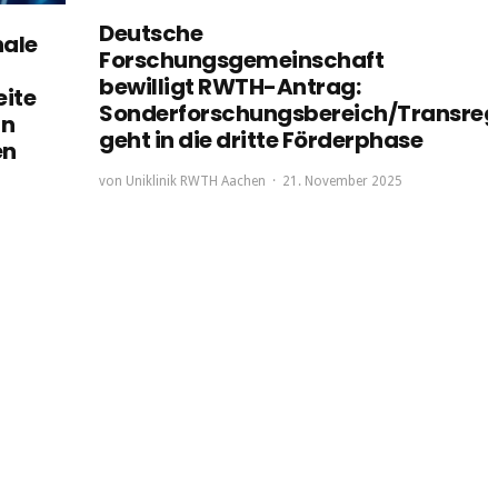
Deutsche
nale
Forschungsgemeinschaft
bewilligt RWTH-Antrag:
eite
Sonderforschungsbereich/Transreg
an
geht in die dritte Förderphase
en
von
Uniklinik RWTH Aachen
21. November 2025