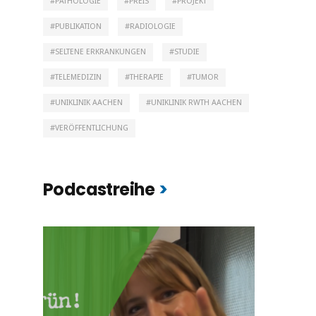
PATHOLOGIE
PREIS
PROJEKT
PUBLIKATION
RADIOLOGIE
SELTENE ERKRANKUNGEN
STUDIE
TELEMEDIZIN
THERAPIE
TUMOR
UNIKLINIK AACHEN
UNIKLINIK RWTH AACHEN
VERÖFFENTLICHUNG
Podcastreihe