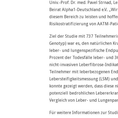
Univ.-Prof. Dr. med. Pavel Strnad, 
Beirat Alpha1-Deutschland e.V.. „Wir
diesem Bereich zu leisten und hoffe
Risikostratifizierung von AATM-Pati
Ziel der Studie mit 737 Teilnehme
Genotyp) war es, den natürlichen K
leber- und lungenspezifische Endpun
Prozent der Todesfälle leber- und 3
nicht-invasiven Leberfibrose-Indik
Teilnehmer mit leberbezogenen End
Lebersteifigkeitsmessung (LSM) und 
konnte gezeigt werden, dass diese n
potenziell bedrohlichen Lebererkra
Vergleich von Leber- und Lungenpa
Für weitere Informationen zur Stud