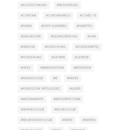
AUSZEICHNUNG
BILDGEBUNG
CORONA
CORONAVIRUS
COVID-19
DARM
DEEP LEARNING
DIABETES
DIAGNOSTIK
DIGITALISIERUNG
DNA
FIBROSE
FORSCHUNG
FÖRDERMITTEL
FÖRDERUNG
GEHIRN
GENETIK
HERZ
IMMUNSYSTEM
INTERVIEW
KARDIOLOGIE
KI
KREBS
KÜNSTLICHE INTELLIGENZ
LEBER
MEDIKAMENTE
MEDIZINTECHNIK
NEPHROLOGIE
NEUROLOGIE
NEURORADIOLOGIE
NIERE
NIEREN