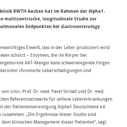
iklinik RWTH Aachen hat im Rahmen der Alpha1-
ine multizentrische, longitudinale Studie zur
 pulmonalen Endpunkten bei
Gastroenterology
benswichtiges Eiweiß, das in der Leber produziert wird
easen schützt – Enzymen, die im Körper bei
er angeborene AAT-Mangel kann schwerwiegende Folgen
 darunter chronische Leberschädigungen und
 von Univ.-Prof. Dr. med. Pavel Strnad und Dr. med.
schen Referenznetzwerks für seltene Lebererkrankungen
it der Patientenvereinigung Alpha1 Deutschland e.V.
n zusammen. „Die Ergebnisse dieser Studie sind
i dem klinischen Management dieser Patienten“, sagt