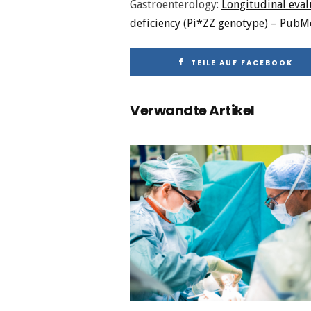
Gastroenterology:
Longitudinal eval
deficiency (Pi*ZZ genotype) – PubMe
TEILE AUF FACEBOOK
Verwandte Artikel