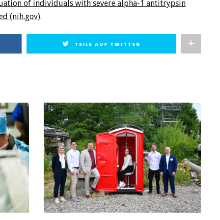
uation of individuals with severe alpha-1 antitrypsin
d (nih.gov)
.
TEILE AUF TWITTER