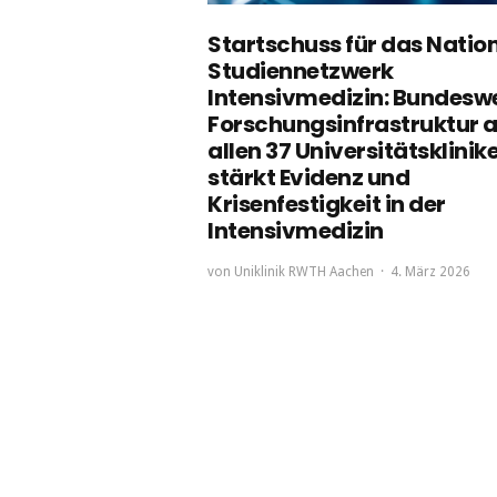
Startschuss für das Natio
Studiennetzwerk
Intensivmedizin: Bundesw
Forschungsinfrastruktur 
allen 37 Universitätsklinik
stärkt Evidenz und
Krisenfestigkeit in der
Intensivmedizin
von
Uniklinik RWTH Aachen
4. März 2026