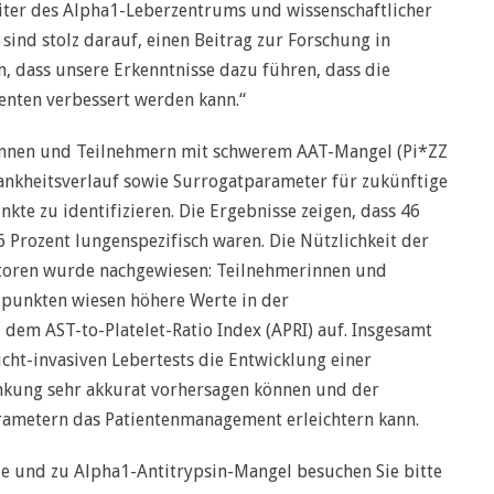
Leiter des Alpha1-Leberzentrums und wissenschaftlicher
 sind stolz darauf, einen Beitrag zur Forschung in
n, dass unsere Erkenntnisse dazu führen, dass die
enten verbessert werden kann.“
rinnen und Teilnehmern mit schwerem AAT-Mangel (Pi*ZZ
rankheitsverlauf sowie Surrogatparameter für zukünftige
kte zu identifizieren. Die Ergebnisse zeigen, dass 46
6 Prozent lungenspezifisch waren. Die Nützlichkeit der
atoren wurde nachgewiesen: Teilnehmerinnen und
punkten wiesen höhere Werte in der
dem AST-to-Platelet-Ratio Index (APRI) auf. Insgesamt
icht-invasiven Lebertests die Entwicklung einer
nkung sehr akkurat vorhersagen können und der
rametern das Patientenmanagement erleichtern kann.
ie und zu Alpha1-Antitrypsin-Mangel besuchen Sie bitte