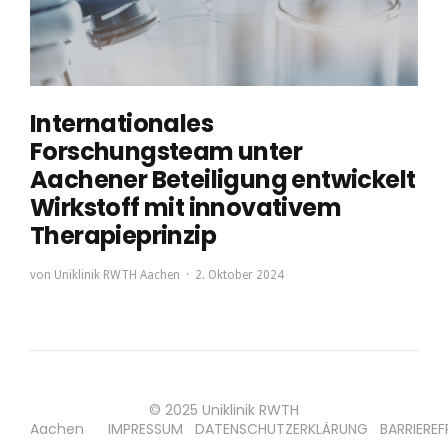
Internationales
Forschungsteam unter
Aachener Beteiligung entwickelt
Wirkstoff mit innovativem
Therapieprinzip
von
Uniklinik RWTH Aachen
2. Oktober 2024
© 2025 Uniklinik RWTH
Aachen
IMPRESSUM
DATENSCHUTZERKLÄRUNG
BARRIEREF