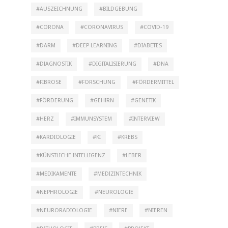
AUSZEICHNUNG
BILDGEBUNG
CORONA
CORONAVIRUS
COVID-19
DARM
DEEP LEARNING
DIABETES
DIAGNOSTIK
DIGITALISIERUNG
DNA
FIBROSE
FORSCHUNG
FÖRDERMITTEL
FÖRDERUNG
GEHIRN
GENETIK
HERZ
IMMUNSYSTEM
INTERVIEW
KARDIOLOGIE
KI
KREBS
KÜNSTLICHE INTELLIGENZ
LEBER
MEDIKAMENTE
MEDIZINTECHNIK
NEPHROLOGIE
NEUROLOGIE
NEURORADIOLOGIE
NIERE
NIEREN