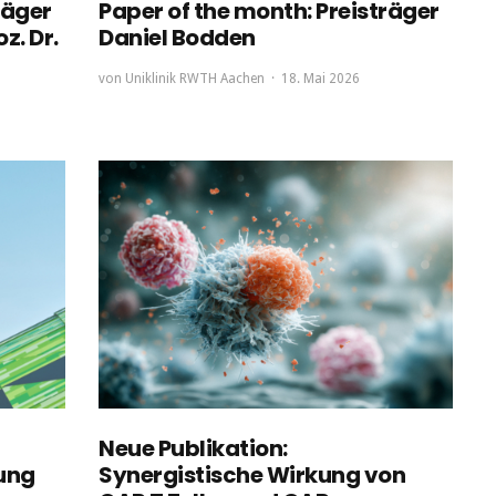
räger
Paper of the month: Preisträger
z. Dr.
Daniel Bodden
von
Uniklinik RWTH Aachen
18. Mai 2026
Neue Publikation:
ung
Synergistische Wirkung von