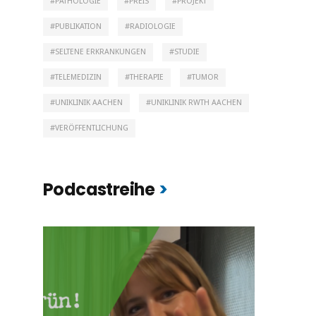
PATHOLOGIE
PREIS
PROJEKT
PUBLIKATION
RADIOLOGIE
SELTENE ERKRANKUNGEN
STUDIE
TELEMEDIZIN
THERAPIE
TUMOR
UNIKLINIK AACHEN
UNIKLINIK RWTH AACHEN
VERÖFFENTLICHUNG
Podcastreihe