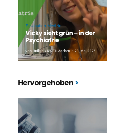
Faszination Medizin
Vicky sieht grün – in der
Psychiatrie
von
Uniklinik RWTH Aachen
29. Mai 2026
Hervorgehoben