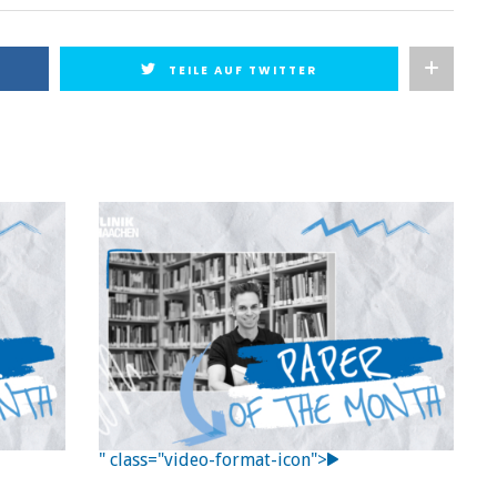
TEILE AUF TWITTER
" class="video-format-icon">