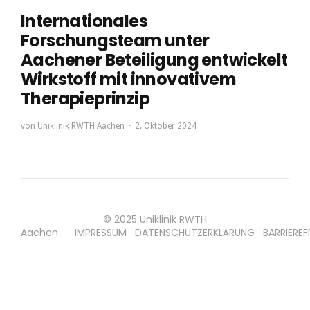
Internationales
Forschungsteam unter
Aachener Beteiligung entwickelt
Wirkstoff mit innovativem
Therapieprinzip
von
Uniklinik RWTH Aachen
2. Oktober 2024
© 2025 Uniklinik RWTH
Aachen
IMPRESSUM
DATENSCHUTZERKLÄRUNG
BARRIEREF