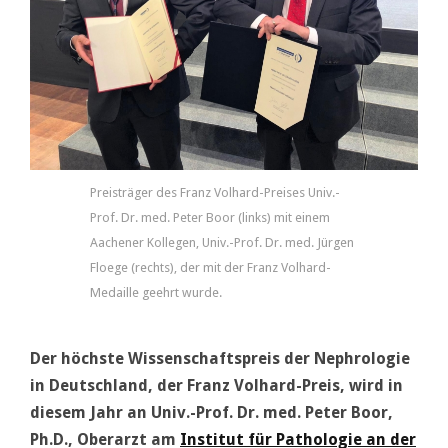
Preisträger des Franz Volhard-Preises Univ.-
Prof. Dr. med. Peter Boor (links) mit einem
Aachener Kollegen, Univ.-Prof. Dr. med. Jürgen
Floege (rechts), der mit der Franz Volhard-
Medaille geehrt wurde.
Der höchste Wissenschaftspreis der Nephrologie
in Deutschland, der Franz Volhard-Preis, wird in
diesem Jahr an Univ.-Prof. Dr. med. Peter Boor,
Ph.D., Oberarzt am
Institut für Pathologie an der