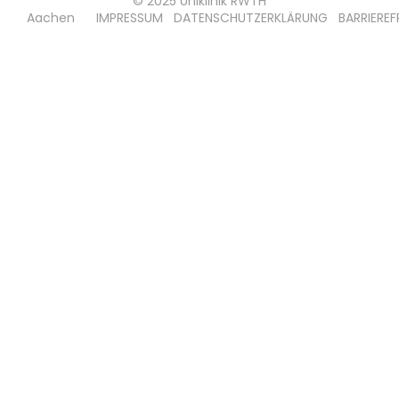
© 2025 Uniklinik RWTH
Aachen
IMPRESSUM
DATENSCHUTZERKLÄRUNG
BARRIEREF