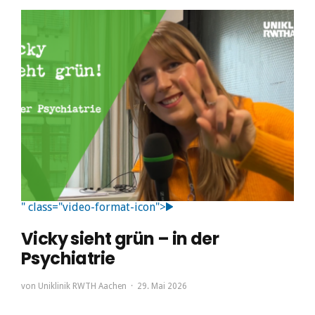
" class="video-format-icon">
Vicky sieht grün – in der
Psychiatrie
von
Uniklinik RWTH Aachen
29. Mai 2026