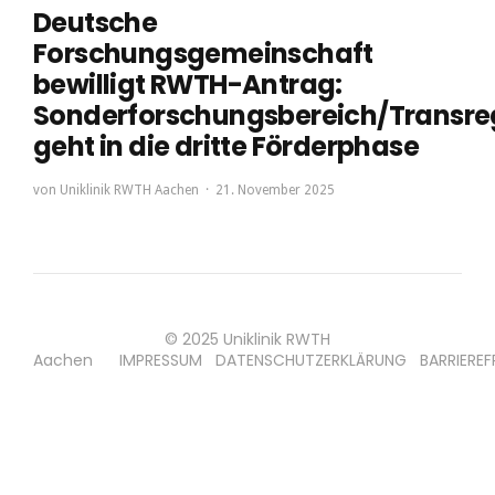
Deutsche
Forschungsgemeinschaft
bewilligt RWTH-Antrag:
Sonderforschungsbereich/Transre
geht in die dritte Förderphase
von
Uniklinik RWTH Aachen
21. November 2025
© 2025 Uniklinik RWTH
Aachen
IMPRESSUM
DATENSCHUTZERKLÄRUNG
BARRIEREF