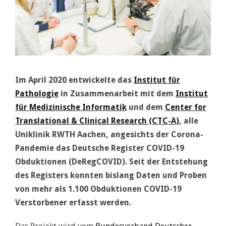
Im April 2020 entwickelte das
Institut für
Pathologie
in Zusammenarbeit mit dem
Institut
für Medizinische Informatik
und dem
Center for
Translational & Clinical Research (CTC-A)
,
alle
Uniklinik RWTH Aachen, angesichts der Corona-
Pandemie das Deutsche Register COVID-19
Obduktionen (DeRegCOVID). Seit der Entstehung
des Registers konnten bislang Daten und Proben
von mehr als 1.100 Obduktionen COVID-19
Verstorbener erfasst werden.