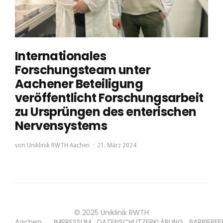
Internationales
Forschungsteam unter
Aachener Beteiligung
veröffentlicht Forschungsarbeit
zu Ursprüngen des enterischen
Nervensystems
von
Uniklinik RWTH Aachen
21. März 2024
© 2025 Uniklinik RWTH
Aachen
IMPRESSUM
DATENSCHUTZERKLÄRUNG
BARRIEREF