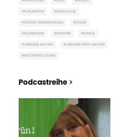
PATHOLOGIE
PREIS
PROJEKT
PUBLIKATION
RADIOLOGIE
SELTENE ERKRANKUNGEN
STUDIE
TELEMEDIZIN
THERAPIE
TUMOR
UNIKLINIK AACHEN
UNIKLINIK RWTH AACHEN
VERÖFFENTLICHUNG
Podcastreihe