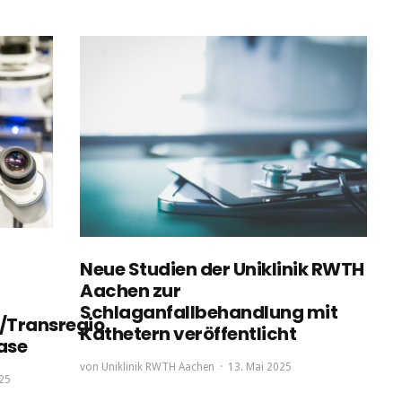
Neue Studien der Uniklinik RWTH
Aachen zur
Schlaganfallbehandlung mit
/Transregio
Kathetern veröffentlicht
hase
von
Uniklinik RWTH Aachen
13. Mai 2025
25