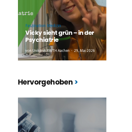
Faszination Medizin
Vicky sieht grün – in der
Psychiatrie
von
Uniklinik RWTH Aachen
29. Mai 2026
Hervorgehoben