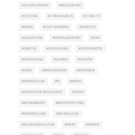
AUSZEICHNUNG
BILDGEBUNG
CORONA
CORONAVIRUS
COVID-19
DARM
DEEP LEARNING
DIABETES
DIAGNOSTIK
DIGITALISIERUNG
DNA
FIBROSE
FORSCHUNG
FÖRDERMITTEL
FÖRDERUNG
GEHIRN
GENETIK
HERZ
IMMUNSYSTEM
INTERVIEW
KARDIOLOGIE
KI
KREBS
KÜNSTLICHE INTELLIGENZ
LEBER
MEDIKAMENTE
MEDIZINTECHNIK
NEPHROLOGIE
NEUROLOGIE
NEURORADIOLOGIE
NIERE
NIEREN