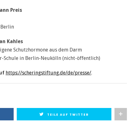
ann Preis
Berlin
ian Kahles
ereigene Schutzhormone aus dem Darm
Schule in Berlin-Neukölln (nicht-öffentlich)
auf
https://scheringstiftung.de/de/presse/
.
TEILE AUF TWITTER