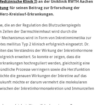
edizinische Klinik I)
an der Uniklinik RWTH Aachen
ftung
für seinen Beitrag zur Erforschung der
 Herz-Kreislauf-Erkrankungen.
e, die an der Regulation des Blutzuckerspiegels
den Zellen der Darmschleimhaut wird durch die
 Mechanismus wird in Form von Inkretinmimetika zur
s mellitus Typ 2 klinisch erfolgreich eingesetzt. Dr.
eiten das Verständnis der Wirkung der Inkretinhormone
lgreich erweitert. So konnte er zeigen, dass die
erkrankungen hochreguliert werden, gleichzeitig eine
ndliche Prozesse verringern sowie die Herzfunktion
möchte die genauen Wirkungen der Inkretine auf das
Zukunft möchte er darum vermehrt die molekularen
wischen der Inkretinhormonsekretion und Immunzellen