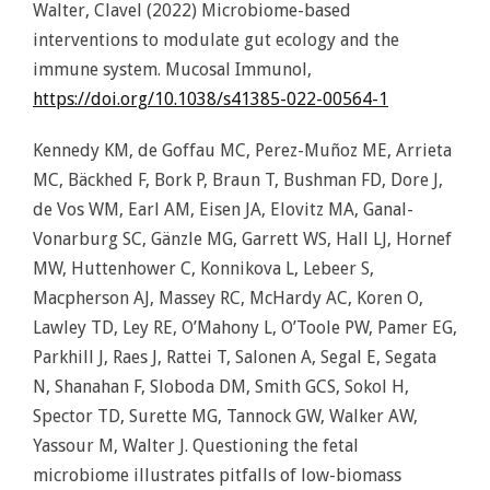
Walter, Clavel (2022) Microbiome-based
interventions to modulate gut ecology and the
immune system. Mucosal Immunol,
https://doi.org/10.1038/s41385-022-00564-1
Kennedy KM, de Goffau MC, Perez-Muñoz ME, Arrieta
MC, Bäckhed F, Bork P, Braun T, Bushman FD, Dore J,
de Vos WM, Earl AM, Eisen JA, Elovitz MA, Ganal-
Vonarburg SC, Gänzle MG, Garrett WS, Hall LJ, Hornef
MW, Huttenhower C, Konnikova L, Lebeer S,
Macpherson AJ, Massey RC, McHardy AC, Koren O,
Lawley TD, Ley RE, O’Mahony L, O’Toole PW, Pamer EG,
Parkhill J, Raes J, Rattei T, Salonen A, Segal E, Segata
N, Shanahan F, Sloboda DM, Smith GCS, Sokol H,
Spector TD, Surette MG, Tannock GW, Walker AW,
Yassour M, Walter J. Questioning the fetal
microbiome illustrates pitfalls of low-biomass