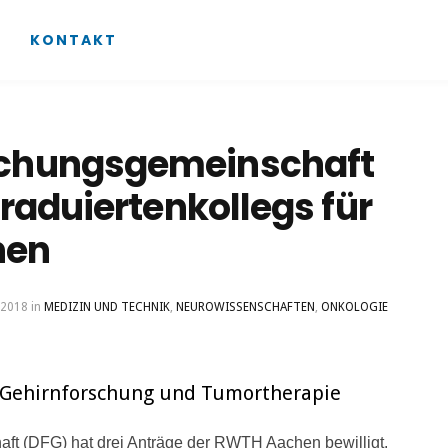
KONTAKT
schungsgemeinschaft
Graduiertenkollegs für
hen
 2018
in
MEDIZIN UND TECHNIK
,
NEUROWISSENSCHAFTEN
,
ONKOLOGIE
 Gehirnforschung und Tumortherapie
t (DFG) hat drei Anträge der RWTH Aachen bewilligt.