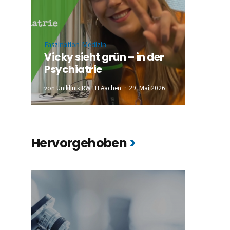
Faszination Medizin
Vicky sieht grün – in der
Psychiatrie
von
Uniklinik RWTH Aachen
29. Mai 2026
Hervorgehoben