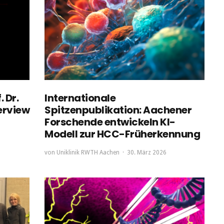
 Dr.
Internationale
erview
Spitzenpublikation: Aachener
Forschende entwickeln KI-
Modell zur HCC-Früherkennung
von
Uniklinik RWTH Aachen
30. März 2026