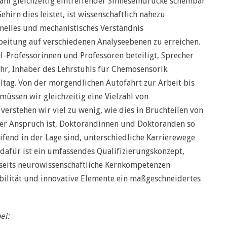
lzahl gleichzeitig eintreffender Sinneseindrücke scheinbar
hirn dies leistet, ist wissenschaftlich nahezu
ionelles und mechanistisches Verständnis
beitung auf verschiedenen Analyseebenen zu erreichen.
-Professorinnen und Professoren beteiligt, Sprecher
ehr, Inhaber des Lehrstuhls für Chemosensorik.
ltag. Von der morgendlichen Autofahrt zur Arbeit bis
üssen wir gleichzeitig eine Vielzahl von
verstehen wir viel zu wenig, wie dies in Bruchteilen von
ser Anspruch ist, Doktorandinnen und Doktoranden so
ifend in der Lage sind, unterschiedliche Karrierewege
s dafür ist ein umfassendes Qualifizierungskonzept,
seits neurowissenschaftliche Kernkompetenzen
ibilität und innovative Elemente ein maßgeschneidertes
ei: