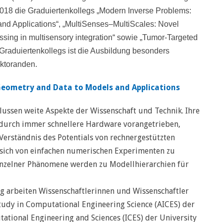
2018
die Graduiertenkollegs „Modern Inverse Problems:
nd Applications“, „MultiSenses–MultiScales: Novel
ssing in multisensory integration“ sowie „Tumor-Targeted
s Graduiertenkollegs ist die Ausbildung besonders
oktoranden.
Geometry and Data to Models and Applications
ssen weite Aspekte der Wissenschaft und Technik. Ihre
 durch immer schnellere Hardware vorangetrieben,
erständnis des Potentials von rechnergestützten
 sich von einfachen numerischen
Experimenten
zu
nzelner Phänomene werden zu Modellhierarchien für
eg arbeiten Wissenschaftlerinnen und Wissenschaftler
tudy in Computational Engineering Science (AICES) der
tional Engineering and Sciences (ICES) der University