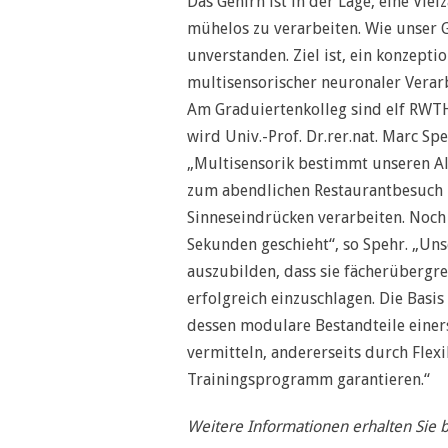
Das Gehirn ist in der Lage, eine Vie
mühelos zu verarbeiten. Wie unser Ge
unverstanden. Ziel ist, ein konzept
multisensorischer neuronaler Verar
Am Graduiertenkolleg sind elf RWTH
wird Univ.-Prof. Dr.rer.nat. Marc Sp
„Multisensorik bestimmt unseren Al
zum abendlichen Restaurantbesuch m
Sinneseindrücken verarbeiten. Noch 
Sekunden geschieht“, so Spehr. „Un
auszubilden, dass sie fächerübergre
erfolgreich einzuschlagen. Die Basi
dessen modulare Bestandteile einer
vermitteln, andererseits durch Flex
Trainingsprogramm garantieren.“
Weitere Informationen erhalten Sie b