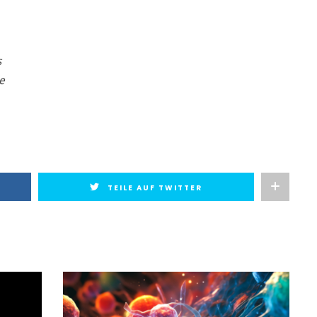
s
e
TEILE AUF TWITTER