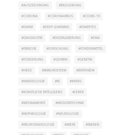
AUSZEICHNUNG
BILDGEBUNG
CORONA
CORONAVIRUS
COVID-19
DARM
DEEP LEARNING
DIABETES
DIAGNOSTIK
DIGITALISIERUNG
DNA
FIBROSE
FORSCHUNG
FÖRDERMITTEL
FÖRDERUNG
GEHIRN
GENETIK
HERZ
IMMUNSYSTEM
INTERVIEW
KARDIOLOGIE
KI
KREBS
KÜNSTLICHE INTELLIGENZ
LEBER
MEDIKAMENTE
MEDIZINTECHNIK
NEPHROLOGIE
NEUROLOGIE
NEURORADIOLOGIE
NIERE
NIEREN