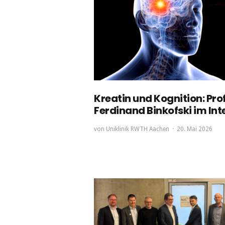
Kreatin und Kognition: Prof.
Ferdinand Binkofski im Int
von
Uniklinik RWTH Aachen
20. Mai 2026