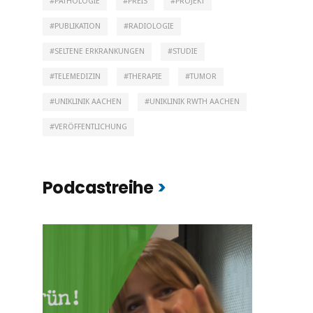
PATHOLOGIE
PREIS
PROJEKT
PUBLIKATION
RADIOLOGIE
SELTENE ERKRANKUNGEN
STUDIE
TELEMEDIZIN
THERAPIE
TUMOR
UNIKLINIK AACHEN
UNIKLINIK RWTH AACHEN
VERÖFFENTLICHUNG
Podcastreihe