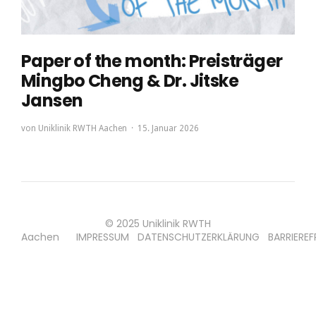
Paper of the month: Preisträger
Mingbo Cheng & Dr. Jitske
Jansen
von
Uniklinik RWTH Aachen
15. Januar 2026
© 2025 Uniklinik RWTH
Aachen
IMPRESSUM
DATENSCHUTZERKLÄRUNG
BARRIEREF