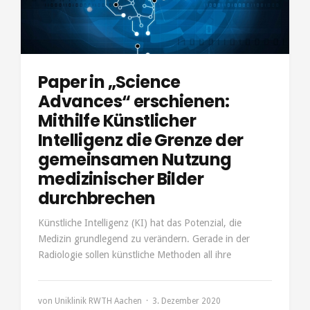
Paper in „Science
Advances“ erschienen:
Mithilfe Künstlicher
Intelligenz die Grenze der
gemeinsamen Nutzung
medizinischer Bilder
durchbrechen
Künstliche Intelligenz (KI) hat das Potenzial, die
Medizin grundlegend zu verändern. Gerade in der
Radiologie sollen künstliche Methoden all ihre
von
Uniklinik RWTH Aachen
3. Dezember 2020